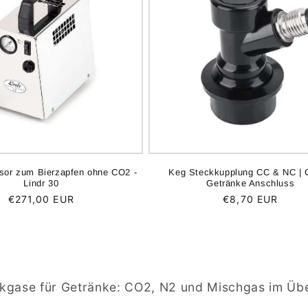
sor zum Bierzapfen ohne CO2 -
Keg Steckkupplung CC & NC | 
Lindr 30
Getränke Anschluss
Normaler
€271,00 EUR
Normaler
€8,70 EUR
Preis
Preis
kgase für Getränke: CO2, N2 und Mischgas im Übe