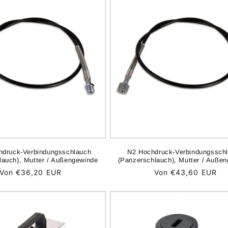
druck-Verbindungsschlauch
N2 Hochdruck-Verbindungssch
lauch), Mutter / Außengewinde
(Panzerschlauch), Mutter / Auße
Normaler
Von €36,20 EUR
Normaler
Von €43,60 EUR
Preis
Preis