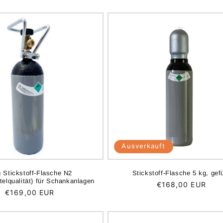
Ausverkauft
g Stickstoff-Flasche N2
Stickstoff-Flasche 5 kg, gefü
telqualität) für Schankanlagen
Normaler
€168,00 EUR
Normaler
€169,00 EUR
Preis
Preis