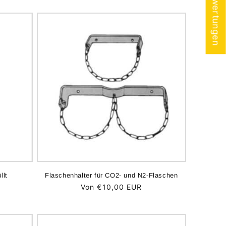
★ Bewertungen
llt
Flaschenhalter für CO2- und N2-Flaschen
Normaler
Von €10,00 EUR
Preis