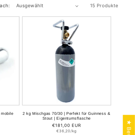
nach:
15 Produkte
 mobile
2 kg Mischgas 70/30 | Perfekt für Guinness &
Stout | Eigentumsflasche
Normaler
€181,00 EUR
Grundpreis
Preis
€36,20/kg