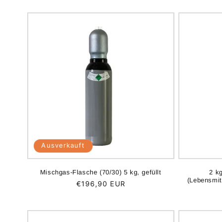
Ausverkauft
Mischgas-Flasche (70/30) 5 kg, gefüllt
2 k
(Lebensmit
Normaler
€196,90 EUR
Preis