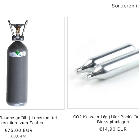
Sortieren 
CO2-Kapseln 16g (10er Pack) für
lasche gefüllt | Lebensmittel-
Bierzapfanlagen
hlensäure zum Zapfen
Normaler
€14,90 EUR
Normaler
€75,00 EUR
Preis
Grundpreis
Preis
€0,04/g