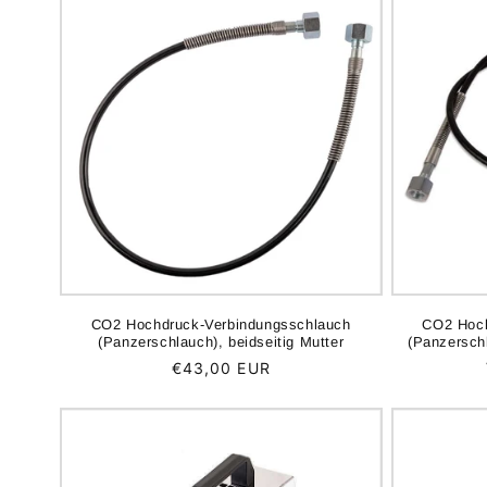
CO2 Hochdruck-Verbindungsschlauch
CO2 Hoch
(Panzerschlauch), beidseitig Mutter
(Panzersch
Normaler
€43,00 EUR
Preis