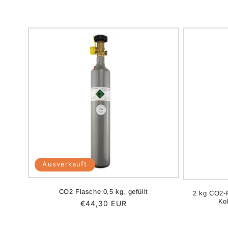
Ausverkauft
CO2 Flasche 0,5 kg, gefüllt
2 kg CO2-F
Ko
Normaler
€44,30 EUR
Preis