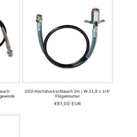
lauch
CO2-Hochdruckschlauch 2m | W 21,8 x 1/4"
ngewinde
Flügelmutter
Normaler
€61,00 EUR
Preis