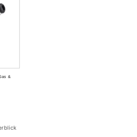
Gas &
rblick