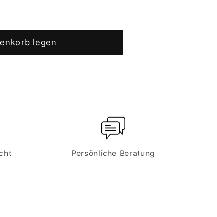
renkorb legen
cht
Persönliche Beratung
asche