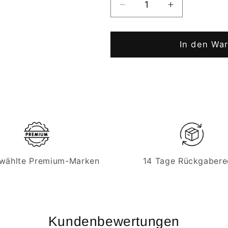
Verringere
Erhöhe
die
die
Menge
Menge
für
für
In den Wa
2
2
kg
kg
Mischgas
Mischgas
70/30
70/30
|
|
Perfekt
Perfekt
für
für
Guinness
Guinness
&amp;
&amp;
wählte Premium-Marken
14 Tage Rückgabere
Stout
Stout
|
|
Eigentumsflasche
Eigentumsfl
Kundenbewertungen