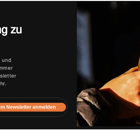
ng zu
s und
immer
letter
hr.
m Newsletter anmelden