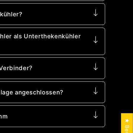
kühler?
ler als Unterthekenkühler
?
Verbinder?
nlage angeschlossen?
 mm