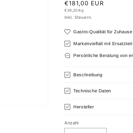
Normaler
€181,00 EUR
Grundpreis
€36,20/kg
Preis
Inkl. Steuern.
Gastro-Qualität für Zuhause
Markenvielfalt mit Ersatztei
Persönliche Beratung von e
Beschreibung
Technische Daten
Hersteller
Anzahl
Anzahl