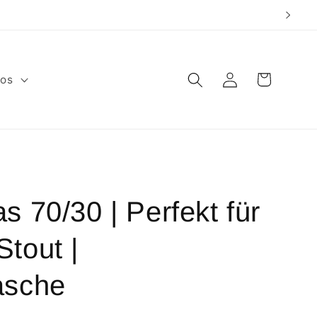
Warenkorb
Einloggen
fos
s 70/30 | Perfekt für
tout |
asche