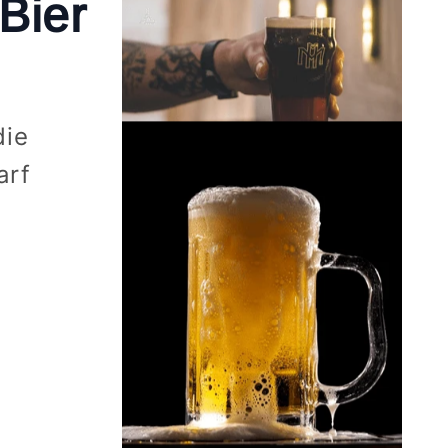
Bier
die
arf