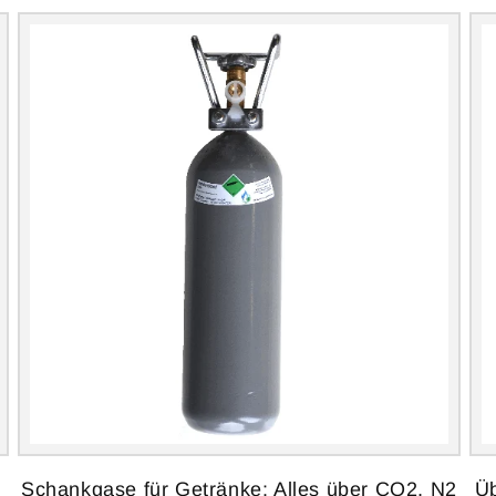
Schankgase für Getränke: Alles über CO2, N2
Üb