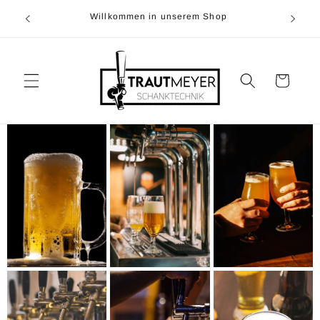
Direkt
0)5374-
zum
Willkommen in unserem Shop
r
Inhalt
Warenkorb