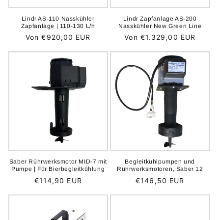
Lindr AS-110 Nasskühler
Lindr Zapfanlage AS-200
Zapfanlage | 110-130 L/h
Nasskühler New Green Line
Normaler
Von €920,00 EUR
Normaler
Von €1.329,00 EUR
Preis
Preis
Saber Rührwerksmotor MID-7 mit
Begleitkühlpumpen und
Pumpe | Für Bierbegleitkühlung
Rührwerksmotoren, Saber 12
Normaler
€114,90 EUR
Normaler
€146,50 EUR
Preis
Preis