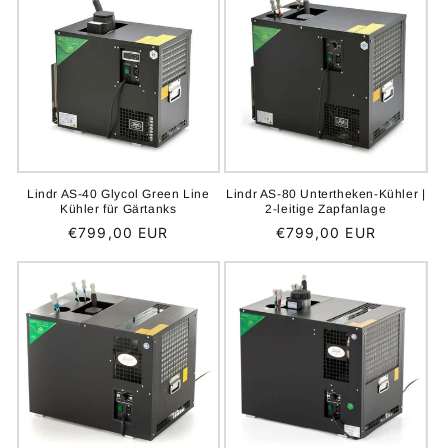
Lindr AS-40 Glycol Green Line
Lindr AS-80 Untertheken-Kühler |
Kühler für Gärtanks
2-leitige Zapfanlage
Normaler
€799,00 EUR
Normaler
€799,00 EUR
Preis
Preis