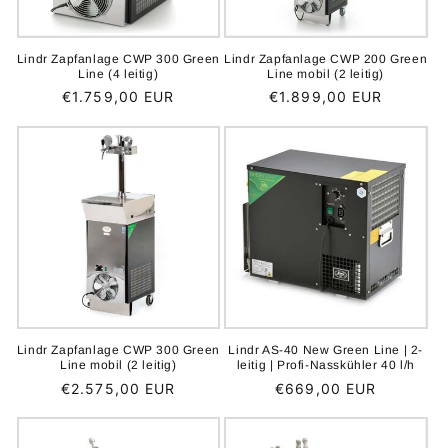
Lindr Zapfanlage CWP 300 Green
Lindr Zapfanlage CWP 200 Green
Line (4 leitig)
Line mobil (2 leitig)
Normaler
€1.759,00 EUR
Normaler
€1.899,00 EUR
Preis
Preis
Lindr Zapfanlage CWP 300 Green
Lindr AS-40 New Green Line | 2-
Line mobil (2 leitig)
leitig | Profi-Nasskühler 40 l/h
Normaler
€2.575,00 EUR
Normaler
€669,00 EUR
Preis
Preis