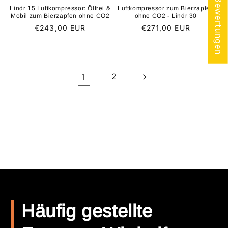
★ Bewertungen
Lindr 15 Luftkompressor: Ölfrei &
Luftkompressor zum Bierzapfen
Mobil zum Bierzapfen ohne CO2
ohne CO2 - Lindr 30
Normaler
€243,00 EUR
Normaler
€271,00 EUR
Preis
Preis
1
2
Häufig gestellte