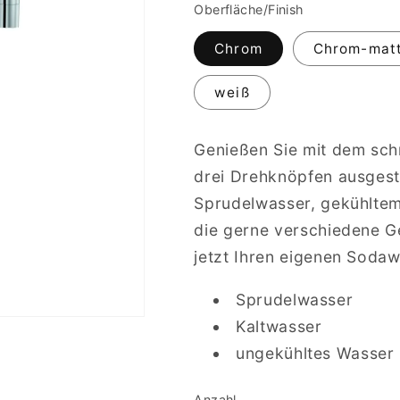
Oberfläche/Finish
Chrom
Chrom-mat
weiß
Genießen Sie mit dem sc
drei Drehknöpfen ausgesta
Sprudelwasser, gekühltem
die gerne verschiedene G
jetzt Ihren eigenen Soda
Sprudelwasser
Kaltwasser
ungekühltes Wasser
Anzahl