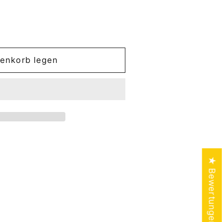
renkorb legen
hahn
★ Bewertungen