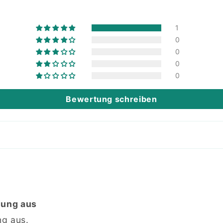
1
0
0
0
0
Bewertung schreiben
dnung aus
ng aus.