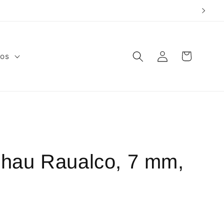
Warenkorb
Einloggen
fos
hau Raualco, 7 mm,