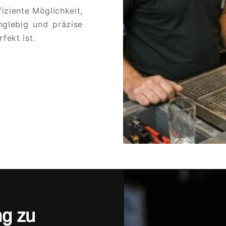
iziente Möglichkeit,
nglebig und präzise
fekt ist.
ng zu