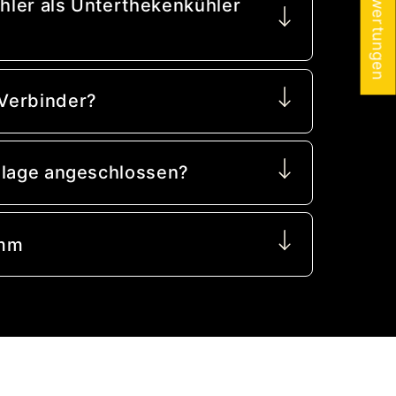
★ Bewertungen
ler als Unterthekenkühler
?
Verbinder?
nlage angeschlossen?
 mm