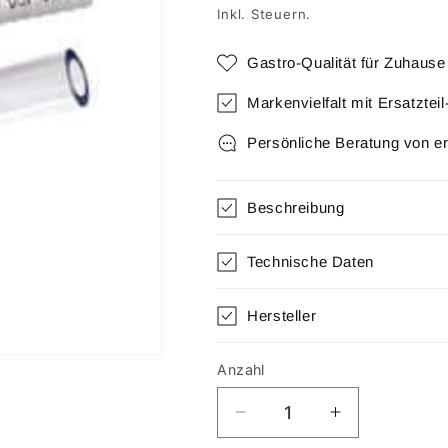
Preis
Inkl. Steuern.
Gastro-Qualität für Zuhause
Markenvielfalt mit Ersatztei
Persönliche Beratung von e
Beschreibung
Technische Daten
Hersteller
Anzahl
Anzahl
Verringere
Erhöhe
die
die