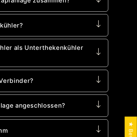
e Zapfanlage zusammen?
kühler?
ler als Unterthekenkühler
?
Verbinder?
nlage angeschlossen?
 mm