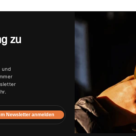
ng zu
s und
immer
letter
hr.
m Newsletter anmelden