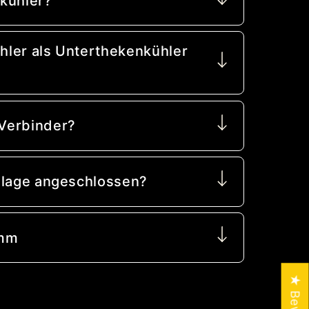
kühler?
ler als Unterthekenkühler
?
Verbinder?
nlage angeschlossen?
 mm