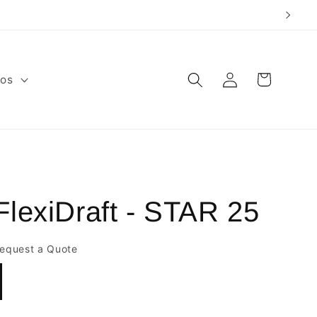
Warenkorb
Einloggen
fos
FlexiDraft - STAR 25
Request a Quote