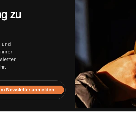
ng zu
s und
immer
letter
hr.
m Newsletter anmelden