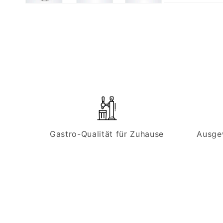
Medien
Medien
3
2
in
in
Modal
Modal
öffnen
öffnen
Gastro-Qualität für Zuhause
Ausge