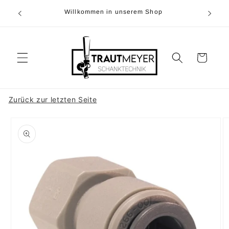
Direkt
0)5374-
zum
Willkommen in unserem Shop
r
Inhalt
Warenkorb
Zurück zur letzten Seite
duktinformationen
ingen