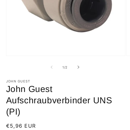
Medien
M
1
2
in
in
von
1
/
2
Modal
M
öffnen
öf
JOHN GUEST
John Guest
Aufschraubverbinder UNS
(PI)
Normaler
€5,96 EUR