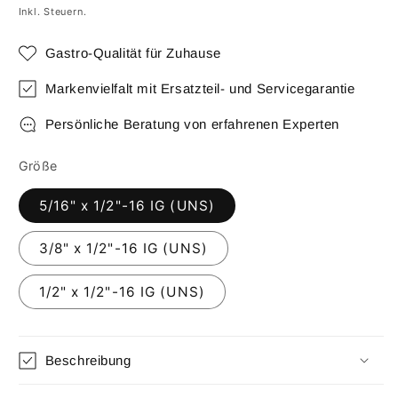
Preis
Inkl. Steuern.
Gastro-Qualität für Zuhause
Markenvielfalt mit Ersatzteil- und Servicegarantie
Persönliche Beratung von erfahrenen Experten
Größe
5/16" x 1/2"-16 IG (UNS)
3/8" x 1/2"-16 IG (UNS)
1/2" x 1/2"-16 IG (UNS)
Beschreibung