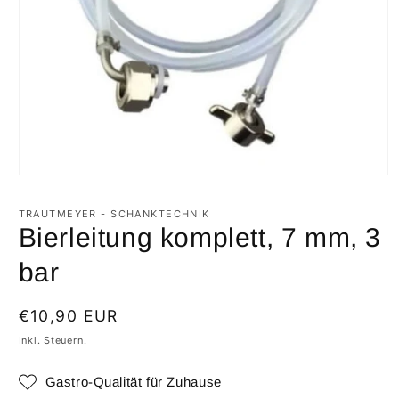
Medien
1
in
TRAUTMEYER - SCHANKTECHNIK
Modal
Bierleitung komplett, 7 mm, 3
öffnen
bar
Normaler
€10,90 EUR
Preis
Inkl. Steuern.
Gastro-Qualität für Zuhause