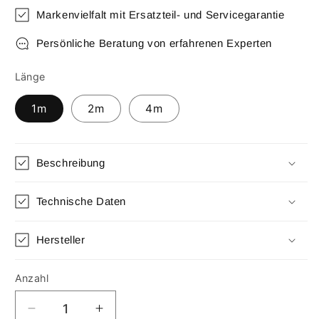
Markenvielfalt mit Ersatzteil- und Servicegarantie
Persönliche Beratung von erfahrenen Experten
Länge
1m
2m
4m
Beschreibung
Technische Daten
Hersteller
Anzahl
Anzahl
Verringere
Erhöhe