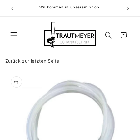
Direkt
0)5374-
zum
Willkommen in unserem Shop
r
Inhalt
Warenkorb
Zurück zur letzten Seite
duktinformationen
ingen