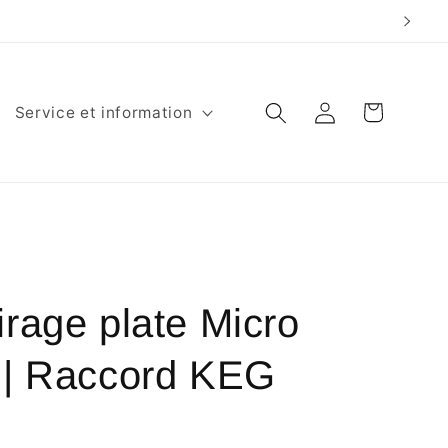
Panier
Connexion
Service et information
irage plate Micro
A | Raccord KEG