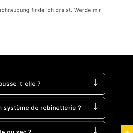
schraubung finde ich dreist. Werde mir
ousse-t-elle ?
système de robinetterie ?
de ou sec ?