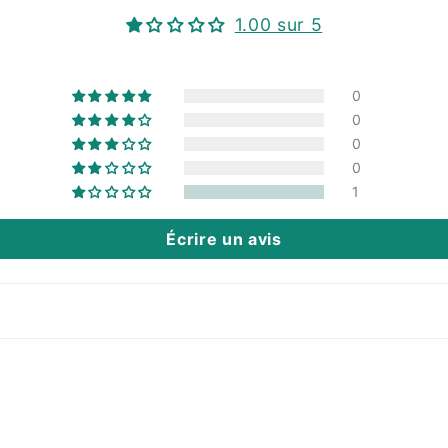
1.00 sur 5
0
0
0
0
1
Écrire un avis