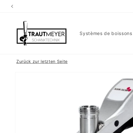
et
passer
au
contenu
Systèmes de boissons
Zurück zur letzten Seite
Passer aux
informations
produits