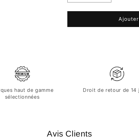
la
la
quantité
quantité
de
de
Ajouter
Tête
Tête
de
de
soutirage
soutirage
plate
plate
Micro
Micro
Matic
Matic
type
type
A
A
|
|
ques haut de gamme
Droit de retour de 14 
Raccord
Raccord
sélectionnées
KEG
KEG
Avis Clients