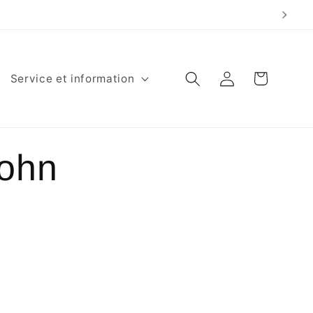
Panier
Connexion
Service et information
John