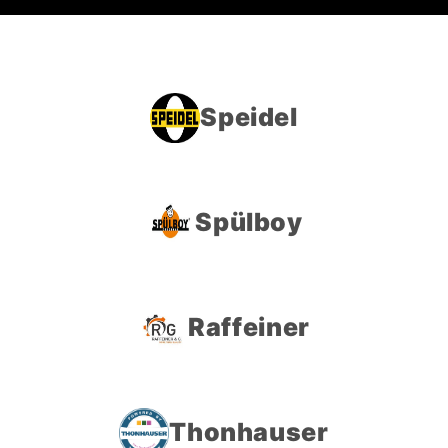
Speidel
Spülboy
Raffeiner
Thonhauser