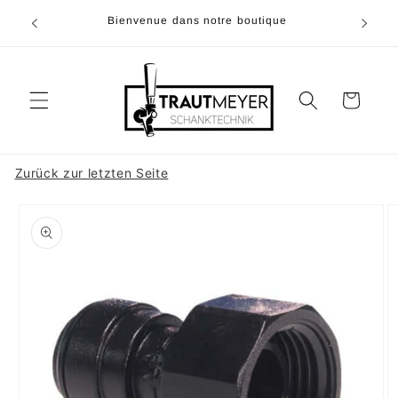
et
u 05374-
passer
Bienvenue dans notre boutique
à 20h00
au
contenu
Panier
Zurück zur letzten Seite
Passer aux
informations
produits