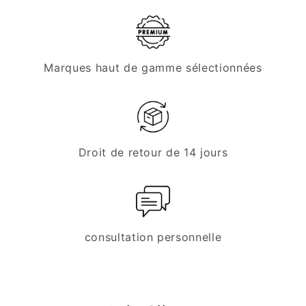
joint
joint
plat)
plat)
Marques haut de gamme sélectionnées
Droit de retour de 14 jours
consultation personnelle