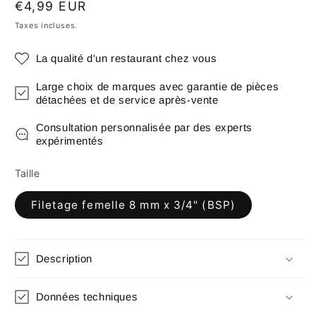
Prix
€4,99 EUR
habituel
Taxes incluses.
La qualité d'un restaurant chez vous
Large choix de marques avec garantie de pièces
détachées et de service après-vente
Consultation personnalisée par des experts
expérimentés
Taille
Filetage femelle 8 mm x 3/4" (BSP)
Description
Données techniques