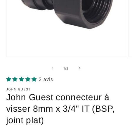
Ouvrir
Ou
le
le
média
m
de
1
/
2
1
2
dans
d
2 avis
une
u
fenêtre
fe
modale
JOHN GUEST
m
John Guest connecteur à
visser 8mm x 3/4" IT (BSP,
joint plat)