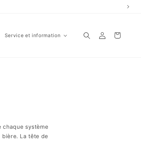
Panier
Connexion
Service et information
de chaque système
a bière. La tête de