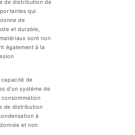
 de distribution de
mportantes qui
colonne de
uste et durable,
 matériaux sont non
nt également à la
ession
a capacité de
es d'un système de
de consommation
e de distribution
a condensation à
rdonnée et non