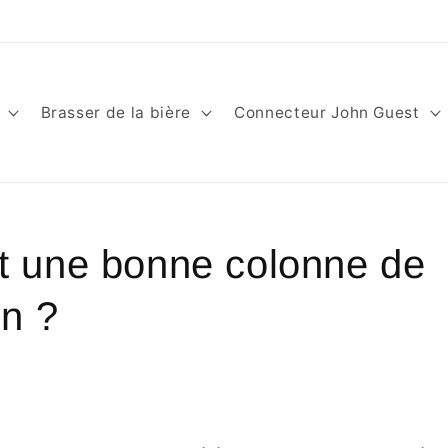
nsupport@trautmeyer.de ou 05374-8990800 / du lundi au samedi 
Brasser de la bière
Connecteur John Guest
t une bonne colonne de
on ?