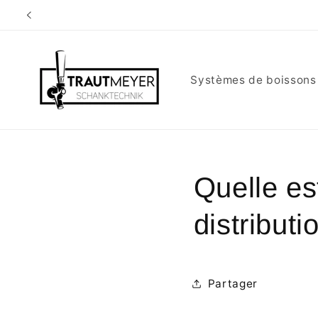
et
Contact : kunde
passer
au
contenu
Systèmes de boissons
Quelle es
distributi
Partager